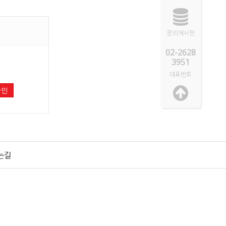
문의게시판
02-2628
3951
대표번호
확인
는길