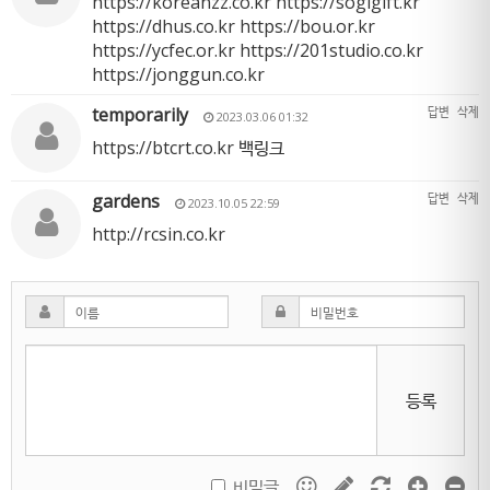
https://koreanzz.co.kr
https://sogigift.kr
https://dhus.co.kr
https://bou.or.kr
https://ycfec.or.kr
https://201studio.co.kr
https://jonggun.co.kr
temporarily
답변
삭제
2023.03.06 01:32
https://btcrt.co.kr
백링크
gardens
답변
삭제
2023.10.05 22:59
http://rcsin.co.kr
등록
비밀글