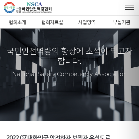
협회소개
협회자료실
사업영역
부설기관
국민안전역량의 향상에 초석이 되고자
합니다.
National Safery Competency Association
2022.07 대한민국 안전하자 보행자 우선도로